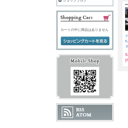
ショップブログ
カートの中に商品はありません
デ
K
5
円