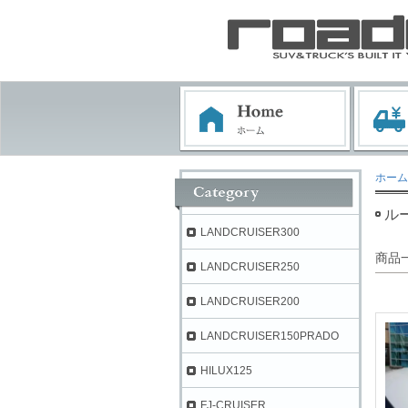
ホーム
ル
LANDCRUISER300
商品
LANDCRUISER250
LANDCRUISER200
LANDCRUISER150PRADO
HILUX125
FJ-CRUISER