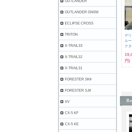
OUTLANDER
OUTLANDER GN0W
ECLIPSE CROSS
TRITON
デリ
ルー
X-TRAIL33
クタ
19
X-TRAIL32
円)
X-TRAIL31
FORESTER SK#
FORESTER SJ#
XV
CX-5 KF
CX-5 KE