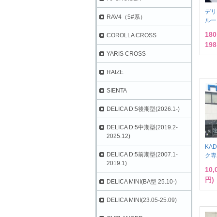
デリ
RAV4（5#系）
ルー
18
COROLLA CROSS
198
YARIS CROSS
RAIZE
SIENTA
DELICA D:5後期型(2026.1-)
DELICA D:5中期型(2019.2-
2025.12)
KA
DELICA D:5前期型(2007.1-
ク専
2019.1)
10
円)
DELICA MINI(BA型 25.10-)
DELICA MINI(23.05-25.09)