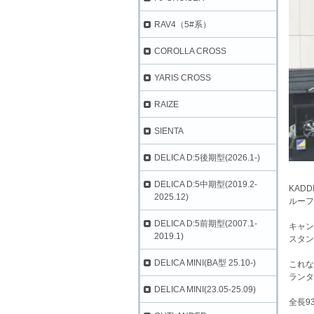
RAV4（5#系）
COROLLA CROSS
YARIS CROSS
RAIZE
SIENTA
DELICA D:5後期型(2026.1-)
DELICA D:5中期型(2019.2-
KAD
2025.12)
ルーフ
DELICA D:5前期型(2007.1-
キャン
2019.1)
スタン
DELICA MINI(BA型 25.10-)
これな
ランタ
DELICA MINI(23.05-25.09)
全長9