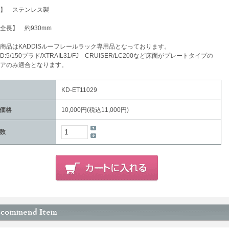
】 ステンレス製
全長】 約930mm
商品はKADDISルーフレールラック専用品となっております。
:5/150プラド/XTRAIL31/FJ CRUISER/LC200など床面がプレートタイプの
アのみ適合となります。
KD-ET11029
価格
10,000円(税込11,000円)
数