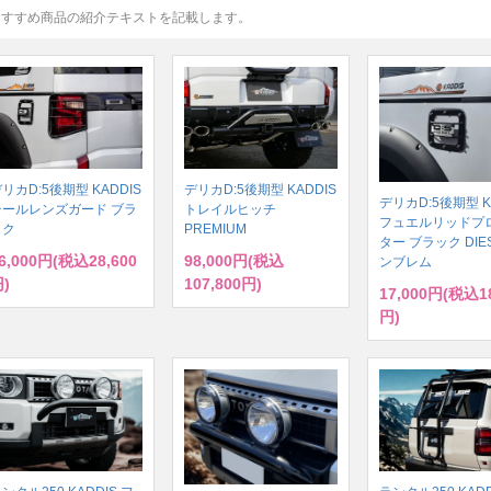
おすすめ商品の紹介テキストを記載します。
リカD:5後期型 KADDIS
デリカD:5後期型 KADDIS
デリカD:5後期型 K
テールレンズガード ブラ
トレイルヒッチ
フュエルリッドプ
ック
PREMIUM
ター ブラック DIE
6,000円(税込28,600
98,000円(税込
ンブレム
)
107,800円)
17,000円(税込18
円)