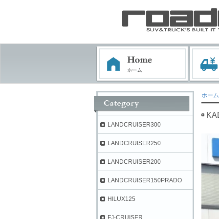
ホーム
K
LANDCRUISER300
LANDCRUISER250
LANDCRUISER200
LANDCRUISER150PRADO
HILUX125
FJ-CRUISER