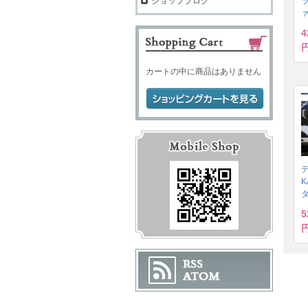
ラ
ショップブログ
4
円
カートの中に商品はありません
デ
K
5
円