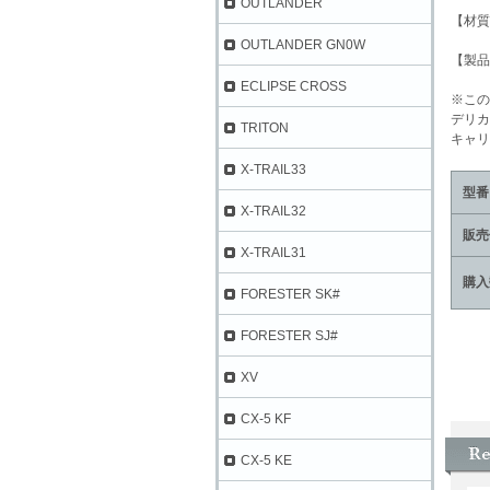
OUTLANDER
【材質
OUTLANDER GN0W
【製品
ECLIPSE CROSS
※この
デリカD
TRITON
キャリ
X-TRAIL33
型番
X-TRAIL32
販売
X-TRAIL31
購入
FORESTER SK#
FORESTER SJ#
XV
CX-5 KF
CX-5 KE