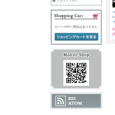
ショップブログ
デ
K
カートの中に商品はありません
5
円