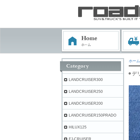
ホーム
デ
LANDCRUISER300
LANDCRUISER250
LANDCRUISER200
LANDCRUISER150PRADO
HILUX125
FJ-CRUISER