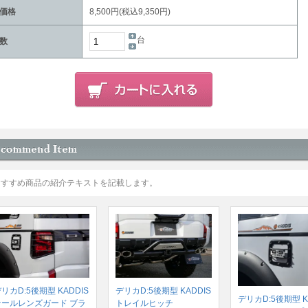
価格
8,500円(税込9,350円)
台
数
おすすめ商品の紹介テキストを記載します。
リカD:5後期型 KADDIS
デリカD:5後期型 KADDIS
デリカD:5後期型 K
テールレンズガード ブラ
トレイルヒッチ