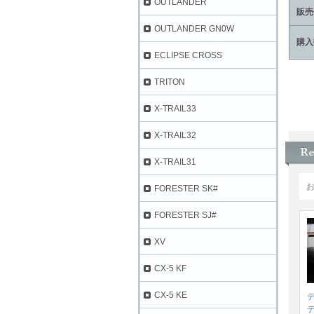
OUTLANDER
販売
OUTLANDER GN0W
購入
ECLIPSE CROSS
TRITON
X-TRAIL33
X-TRAIL32
X-TRAIL31
FORESTER SK#
FORESTER SJ#
XV
CX-5 KF
CX-5 KE
デ