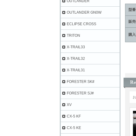
OUTLANDER
型番
OUTLANDER GN0W
販売
ECLIPSE CROSS
購入
TRITON
X-TRAIL33
X-TRAIL32
X-TRAIL31
FORESTER SK#
FORESTER SJ#
XV
CX-5 KF
CX-5 KE