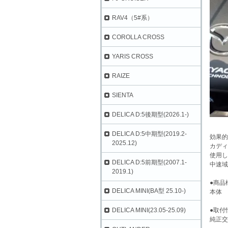
RAV4（5#系）
COROLLA CROSS
YARIS CROSS
RAIZE
SIENTA
DELICA D:5後期型(2026.1-)
DELICA D:5中期型(2019.2-
効果的
2025.12)
カディ
使用し
DELICA D:5前期型(2007.1-
中速域
2019.1)
●商品
DELICA MINI(BA型 25.10-)
本体
●取付
DELICA MINI(23.05-25.09)
純正交