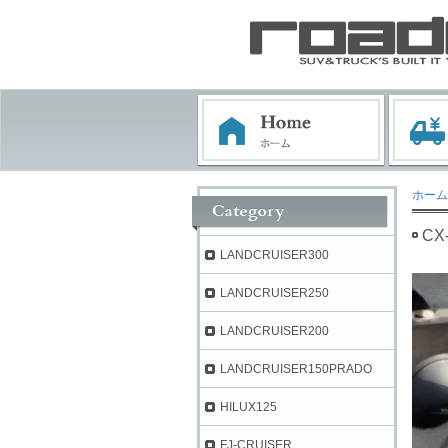
ホーム
CX
LANDCRUISER300
LANDCRUISER250
LANDCRUISER200
LANDCRUISER150PRADO
HILUX125
FJ-CRUISER