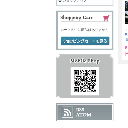
ショップブログ
デ
カートの中に商品はありません
K
5
円