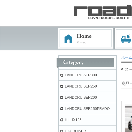
ホーム
ス
LANDCRUISER300
商品
LANDCRUISER250
LANDCRUISER200
LANDCRUISER150PRADO
HILUX125
FJ-CRUISER