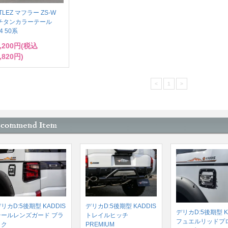
TLEZ マフラー ZS-W
 チタンカラーテール
4 50系
6,200円(税込
,820円)
<
1
>
リカD:5後期型 KADDIS
デリカD:5後期型 KADDIS
デリカD:5後期型 K
テールレンズガード ブラ
トレイルヒッチ
フュエルリッドプ
ック
PREMIUM