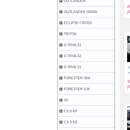
OUTLANDER
2
OUTLANDER GN0W
円
ECLIPSE CROSS
TRITON
X-TRAIL33
X-TRAIL32
X-TRAIL31
ラ
FORESTER SK#
4
円
FORESTER SJ#
XV
CX-5 KF
CX-5 KE