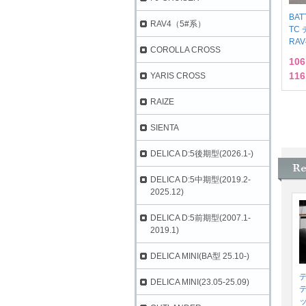
BAT
RAV4（5#系）
TC
RAV
COROLLA CROSS
10
116
YARIS CROSS
RAIZE
SIENTA
DELICA D:5後期型(2026.1-)
DELICA D:5中期型(2019.2-
2025.12)
DELICA D:5前期型(2007.1-
2019.1)
DELICA MINI(BA型 25.10-)
デ
DELICA MINI(23.05-25.09)