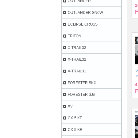
OUTLANDER
2
円
OUTLANDER GN0W
ECLIPSE CROSS
TRITON
X-TRAIL33
X-TRAIL32
ラ
X-TRAIL31
FORESTER SK#
4
円
FORESTER SJ#
XV
CX-5 KF
CX-5 KE