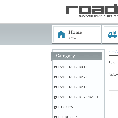
ホーム
ス
LANDCRUISER300
商品
LANDCRUISER250
LANDCRUISER200
LANDCRUISER150PRADO
HILUX125
FJ-CRUISER