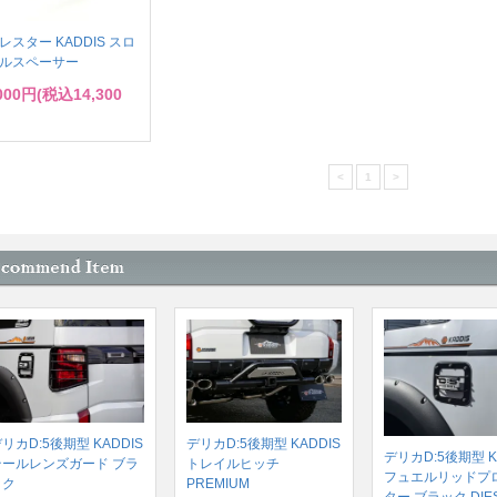
レスター KADDIS スロ
ルスペーサー
,000円(税込14,300
<
1
>
リカD:5後期型 KADDIS
デリカD:5後期型 KADDIS
デリカD:5後期型 K
テールレンズガード ブラ
トレイルヒッチ
フュエルリッドプ
ック
PREMIUM
ター ブラック DIE