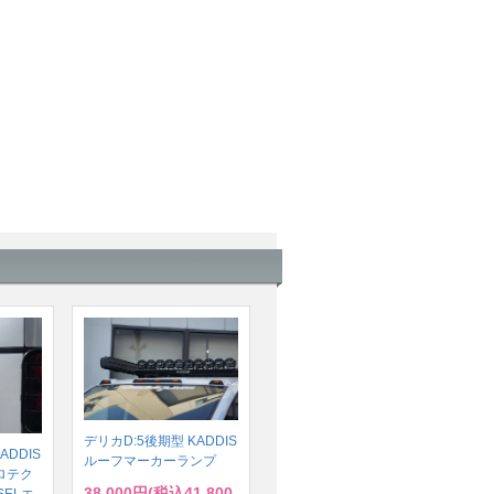
デリカD:5後期型 KADDIS
ADDIS
ルーフマーカーランプ
ロテク
38,000円(税込41,800
SELエ