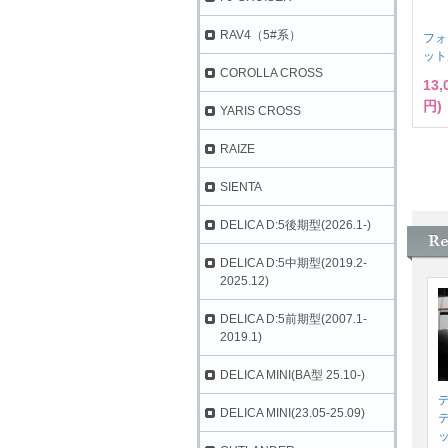
RAV4（5#系）
フォ
ット
COROLLA CROSS
13
円)
YARIS CROSS
RAIZE
SIENTA
DELICA D:5後期型(2026.1-)
DELICA D:5中期型(2019.2-
2025.12)
DELICA D:5前期型(2007.1-
2019.1)
DELICA MINI(BA型 25.10-)
デ
DELICA MINI(23.05-25.09)