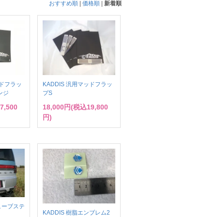
おすすめ順
|
価格順
|
新着順
ッドフラッ
KADDIS 汎用マッドフラッ
ンジ
プS
7,500
18,000円(税込19,800
円)
キューブステ
KADDIS 樹脂エンブレム2