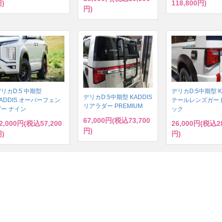
)
118,800円)
円)
リカD:5 中期型
デリカD:5中期型 K
デリカD:5中期型 KADDIS
ADDIS オーバーフェン
テールレンズガード
リアラダー PREMIUM
ダー ナイン
ック
67,000円(税込73,700
2,000円(税込57,200
26,000円(税込28
円)
)
円)