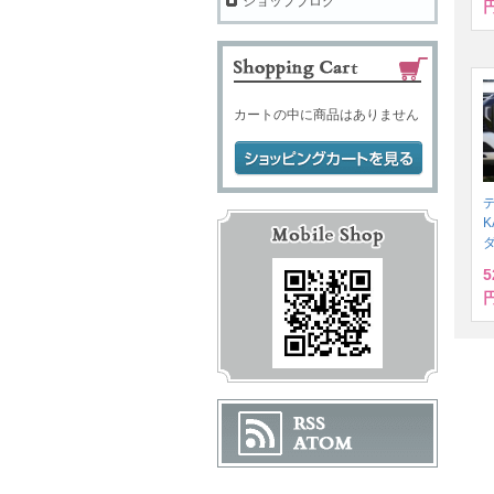
ショップブログ
円
カートの中に商品はありません
デ
K
5
円