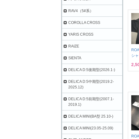
RAV4（5#系）
COROLLA CROSS
YARIS CROSS
RAIZE
ROA
シャ
SIENTA
2,
DELICA D:5後期型(2026.1-)
DELICA D:5中期型(2019.2-
2025.12)
DELICA D:5前期型(2007.1-
2019.1)
DELICA MINI(BA型 25.10-)
DELICA MINI(23.05-25.09)
RO