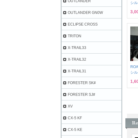
OUTLANDER
シル
3,
OUTLANDER GN0W
ECLIPSE CROSS
TRITON
X-TRAIL33
X-TRAIL32
RO
X-TRAIL31
シル
1,
FORESTER SK#
FORESTER SJ#
XV
CX-5 KF
CX-5 KE