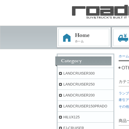
ホーム
OT
LANDCRUISER300
カテ
LANDCRUISER250
ランプ
LANDCRUISER200
牽引ア
LANDCRUISER150PRADO
その他
HILUX125
商品
FJ-CRUISER